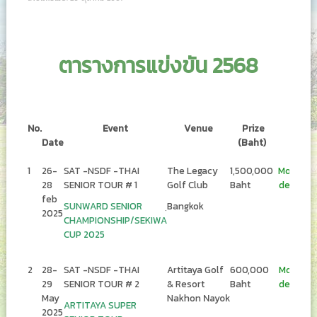
ตารางการแข่งขัน 2568
No.
Event
Venue
Prize
Date
(Baht)
1
26-
SAT -NSDF -THAI
The Legacy
1,500,000
More
28
SENIOR TOUR # 1
Golf Club
Baht
details
feb
SUNWARD SENIOR
ฺBangkok
2025
CHAMPIONSHIP/SEKIWA
CUP 2025
2
28-
SAT -NSDF -THAI
Artitaya Golf
600,000
More
29
SENIOR TOUR # 2
& Resort
Baht
details
May
Nakhon
Nayok
ARTITAYA SUPER
2025