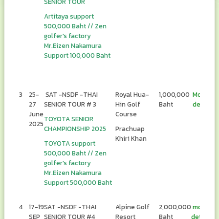
SENIOR TOUR
Artitaya support
500,000 Baht // Zen
golfer's factory
Mr.Eizen Nakamura
Support 100,000 Baht
3
25-
SAT -NSDF -THAI
Royal Hua-
1,000,000
More
27
SENIOR TOUR # 3
Hin Golf
Baht
details
June
Course
TOYOTA SENIOR
2025
CHAMPIONSHIP 2025
Prachuap
Khiri Khan
TOYOTA support
500,000 Baht // Zen
golfer's factory
Mr.Eizen Nakamura
Support 500,000 Baht
4
17-19
SAT -NSDF -THAI
Alpine Golf
2,000,000
more
SEP
SENIOR TOUR #4
Resort
Baht
details