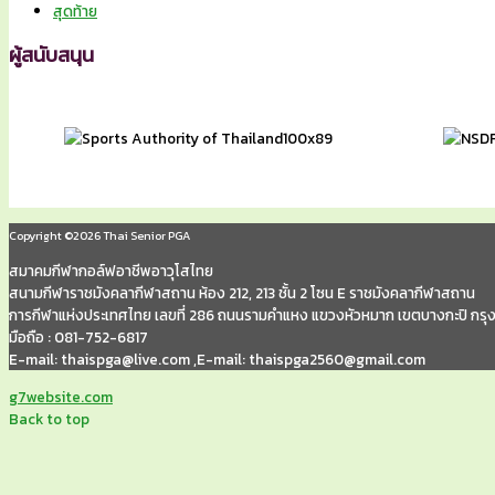
สุดท้าย
ผู้สนับสนุน
Copyright ©2026 Thai Senior PGA
สมาคมกีฬากอล์ฟอาชีพอาวุโสไทย
สนามกีฬาราชมังคลากีฬาสถาน ห้อง 212, 213 ชั้น 2 โซน E ราชมังคลากีฬาสถาน
การกีฬาแห่งประเทศไทย เลขที่ 286 ถนนรามคำแหง แขวงหัวหมาก เขตบางกะปิ กร
มือถือ : 081-752-6817
E-mail: thaispga@live.com ,E-mail: thaispga2560@gmail.com
g7website.com
Back to top