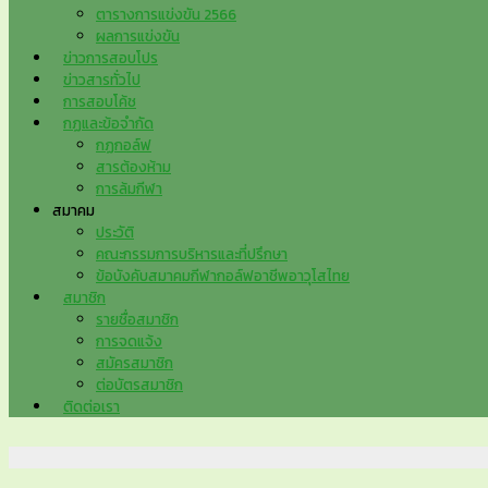
ตารางการแข่งขัน 2566
ผลการแข่งขัน
ข่าวการสอบโปร
ข่าวสารทั่วไป
การสอบโค้ช
กฏและข้อจำกัด
กฏกอล์ฟ
สารต้องห้าม
การล้มกีฬา
สมาคม
ประวัติ
คณะกรรมการบริหารและที่ปรึกษา
ข้อบังคับสมาคมกีฬากอล์ฟอาชีพอาวุโสไทย
สมาชิก
รายชื่อสมาชิก
การจดแจ้ง
สมัครสมาชิก
ต่อบัตรสมาชิก
ติดต่อเรา