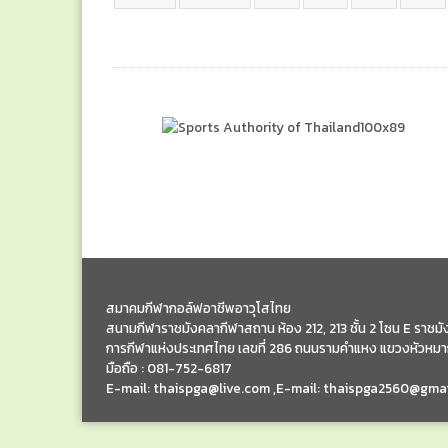
สมาคมกีฬากอล์ฟอาชีพอาวุโสไทย
สนามกีฬาราชมังคลากีฬาสถาน ห้อง 212, 213 ชั้น 2 โซน E ราช
การกีฬาแห่งประเทศไทย เลขที่ 286 ถนนรามคำแหง แขวงหัวหมา
มือถือ : 081-752-6817
E-mail: thaispga@live.com ,E-mail: thaispga2560@gma