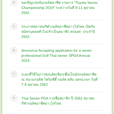
ขอเชิญแข่งขันกอล์ฟอาชีพ รายการ "Toyota Senior
Championship 2019" ระหว่างวันที่ 9-11 ตุลาคม
2562
ประกาศสมาคมกีฬากอล์ฟอาชีพอาวุโสไทย เปิดรับ
สมัครบุคคลทั่วไปเข้าเป็นสมาชิก สกออท. ประจำปี
2562
Announce Accepting application for a senior
professional Golf Thai senior SPGA Annual
2019
ระยะที่ใช้ในการสอบคัดเลือกเพื่อเป็นนักกอล์ฟอาชีพ
ณ สนามกอล์ฟ ไพร์มซิตี้ กอล์ฟ คลับ นครนายก วันที่
7-8 ตุลาคม 2562
Thai Senior PGA รายชื่อสมาชิก ปี 2562 สมาคม
กีฬากอล์ฟอาชีพอาวุโสไทย