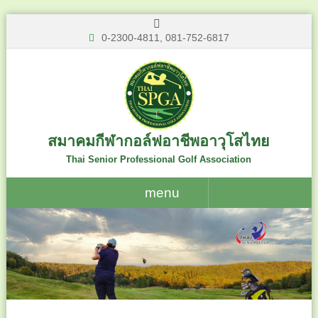
0-2300-4811, 081-752-6817
สมาคมกีฬากอล์ฟอาชีพอาวุโสไทย
Thai Senior Professional Golf Association
menu