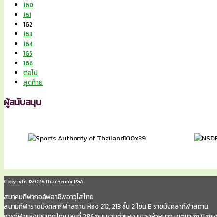
160
161
162
163
164
165
166
ต่อไป
สุดท้าย
ผู้สนับสนุน
Copyright ©2026 Thai Senior PGA
สมาคมกีฬากอล์ฟอาชีพอาวุโสไทย
สนามกีฬาราชมังคลากีฬาสถาน ห้อง 212, 213 ชั้น 2 โซน E ราชมังคลากีฬาสถาน
การกีฬาแห่งประเทศไทย เลขที่ 286 ถนนรามคำแหง แขวงหัวหมาก เขตบางกะปิ กร