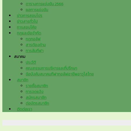
ตารางการแข่งขัน 2566
ผลการแข่งขัน
ข่าวการสอบโปร
ข่าวสารทั่วไป
การสอบโค้ช
กฏและข้อจำกัด
กฏกอล์ฟ
สารต้องห้าม
การล้มกีฬา
สมาคม
ประวัติ
คณะกรรมการบริหารและที่ปรึกษา
ข้อบังคับสมาคมกีฬากอล์ฟอาชีพอาวุโสไทย
สมาชิก
รายชื่อสมาชิก
การจดแจ้ง
สมัครสมาชิก
ต่อบัตรสมาชิก
ติดต่อเรา